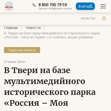
8 800 700 79 59
Войти
Единая телефонная линия
ФИЛЬТРЫ
Главная
Новости
В Твери на базе мультимедийного исторического парка
«Россия – Моя история» состоялась акция-реквием
Тверская область
Документы
27 июля 2024 г.
Контакты
В Твери на базе
Стать членом Ассоциации ветеранов СВО
мультимедийного
Ассоциация в субъектах России
исторического парка
Частые вопросы
«Россия – Моя