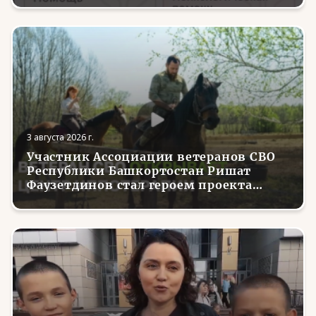
3 августа 2026 г.
Участник Ассоциации ветеранов СВО
Республики Башкортостан Ришат
Фаузетдинов стал героем проекта
телеканала RT.Док «Держи удар! С
Николаем Валуевым»