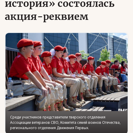
история» состоялась
акция-реквием
Юридическая помощь
Региональные меры поддержки
Среди участников представители тверского отделения
Ассоциации ветеранов СВО, Комитета семей воинов Отечества,
регионального отделения Движения Первых.