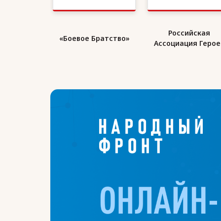
Российская
Организация воен
Братство»
Ассоциация Героев
инвалидов «ВоИн