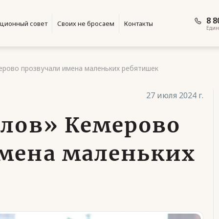
8 8
ционный совет
Своих не бросаем
Контакты
Един
ерово прозвучали имена маленьких ребятишек
27 июля 2024 г.
елов» Кемерово
мена маленьких