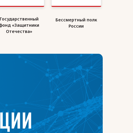
Бессмертный полк
Союз десантников
Минстро
России
России