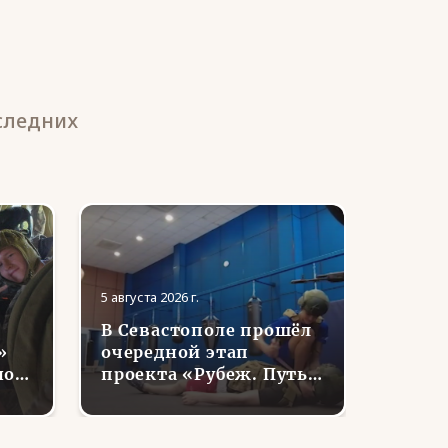
следних
5 августа 2026 г.
5 августа
В Севастополе прошёл
В ЯНА
»
очередной этап
семь
нов
проекта «Рубеж. Путь
отдел
воина»
ветер
е