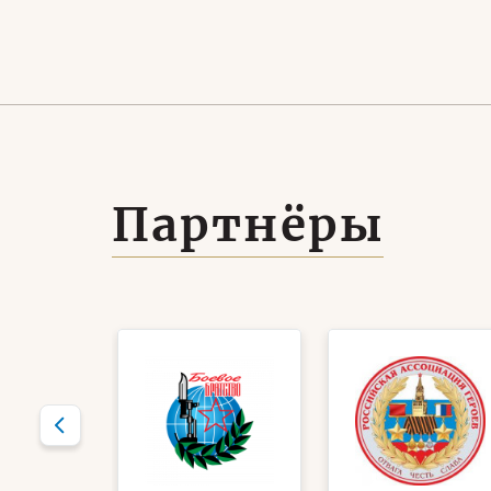
к делу»
со
вер
бо
Партнёры