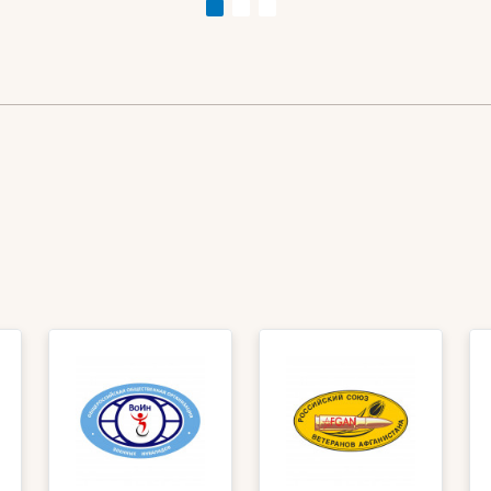
циализации
прыжки
нувшихся с фронта
йцов