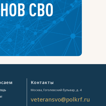
осаем
Контакты
мощь
Москва, Гоголевский бульвар, д. 4
ры
veteransvo@polkrf.ru