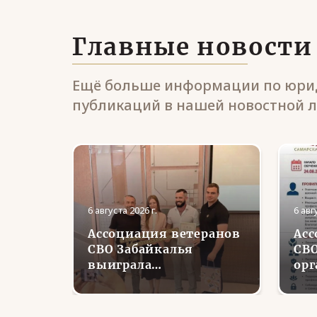
Главные новости
Ещё больше информации по юрид
публикаций в нашей новостной л
6 августа 2026 г.
6 авг
Ассоциация ветеранов
Асс
и
СВО Забайкалья
СВО
урской
выиграла
орг
и цирк
губернаторский грант
пер
на проект «Урок
кур
кции
Мужества: от слова —
тру