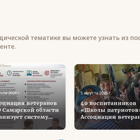
ической тематике вы можете узнать из по
енте.
уста 2026 г.
5 августа 2026 г.
оциация ветеранов
40 воспитанников
 Самарской области
«Школы патриотов
анизует систему
Ассоциации ветера
сонального
СВО в Липецкой
аторства для
области совершили
доустройства и
первые парашютны