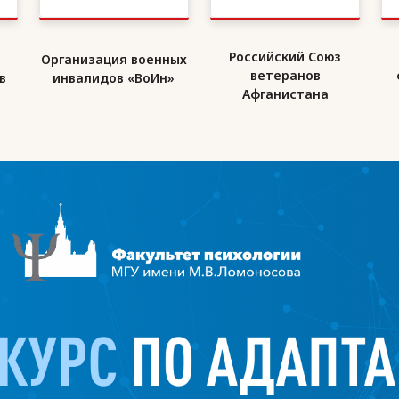
Российский Союз
Государственный
ных
ветеранов
фонд «Защитники
»
Афганистана
Отечества»