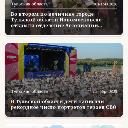
Магаданская область
(5)
Тульская область
30 марта 2026
Марий Эл
(9)
Во втором по величине городе
Тульской области Новомосковске
Мордовия
(12)
открыли отделение Ассоциации
ветеранов СВО
Москва
(192)
Московская область
(130)
Мурманская область
(3)
Ненецкий АО
(1)
Нижегородская область
(14)
Новгородская область
(8)
Тульская область
11 сентября 2025
Новосибирская область
(23)
В Тульской области дети написали
рекордное число портретов героев СВО
Омская область
(8)
Оренбургская область
(14)