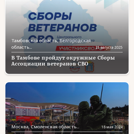
Орловская область
(2)
Пензенская область
(13)
Пермский край
(26)
Приморский край
(7)
Тамбовская область, Белгородская
область...
21 августа 2025
Псковская область
(29)
В Тамбове пройдут окружные Сборы
Республика Алтай
(6)
Ассоциации ветеранов СВО
Республика Коми
(2)
Ростовская область
(6)
Рязанская область
(25)
Самарская область
(61)
Санкт-Петербург
(19)
Москва, Смоленская область...
18 мая 2024
Саратовская область
(21)