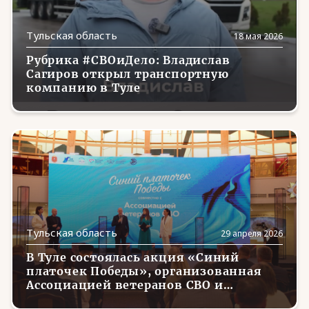
Еврейская АО
(23)
Тульская область
18 мая 2026
Забайкальский край
(13)
Рубрика #СВОиДело: Владислав
Запорожская область
(22)
Сагиров открыл транспортную
компанию в Туле
Ивановская область
(8)
Ингушетия
(3)
Иркутская область
(5)
Кабардино-Балкария
(2)
Калининградская область
(1)
Калмыкия
(1)
Тульская область
29 апреля 2026
Калужская область
(11)
В Туле состоялась акция «Синий
платочек Победы», организованная
Камчатский край
(1)
Ассоциацией ветеранов СВО и
благотворительным фондом «Русская