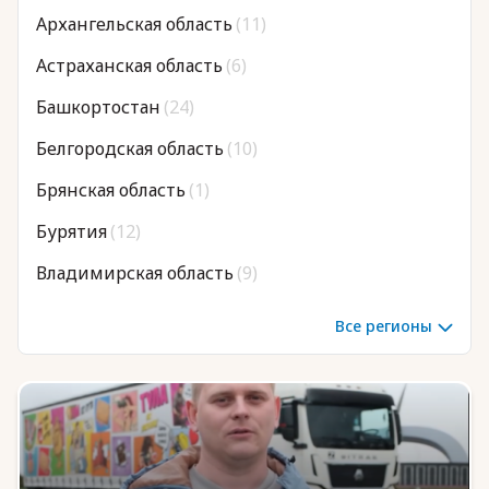
Архангельская область
(11)
Астраханская область
(6)
Юридическая помощь
Башкортостан
(24)
Региональные меры поддержки
Белгородская область
(10)
Брянская область
(1)
Бурятия
(12)
Владимирская область
(9)
Волгоградская область
(12)
Все регионы
Вологодская область
(6)
Воронежская область
(19)
Дагестан
(25)
Донецкая Народная Республика
(8)