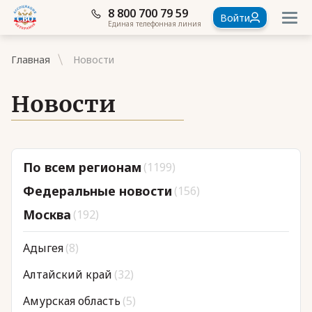
8 800 700 79 59
Войти
Единая телефонная линия
Главная
Новости
Новости
Документы
По всем регионам
(1199)
Контакты
Федеральные новости
(156)
Стать членом Ассоциации ветеранов СВО
Москва
(192)
Ассоциация в субъектах России
Адыгея
(8)
Частые вопросы
Алтайский край
(32)
Амурская область
(5)