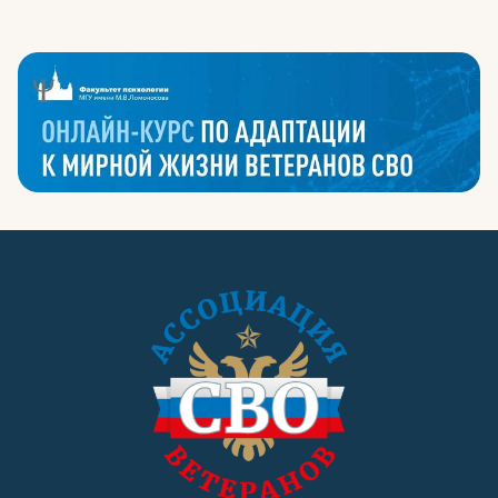
Тыва
(6)
Тюменская область
(3)
Удмуртия
(4)
Ульяновская область
(5)
Хабаровский край
(13)
Хакасия
(7)
Ханты-Мансийский автономный округ —
(14)
Югра
Херсонская область
(6)
Челябинская область
(14)
Чечня
(5)
Чувашия
(21)