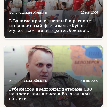
Еврейская АО
(23)
Вологодская область
20 мая 2026
Забайкальский край
(13)
В Вологде прошел первый в регионе
Запорожская область
(22)
инклюзивный фестиваль «Кубок
мужества» для ветеранов боевых
Ивановская область
(8)
действий
Ингушетия
(3)
Иркутская область
(5)
Кабардино-Балкария
(2)
Калининградская область
(1)
Калмыкия
(1)
Вологодская область
4 июня 2025
Калужская область
(11)
Губернатор предложил ветерана СВО
на пост главы округа в Вологодской
Камчатский край
(1)
области