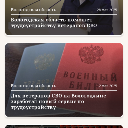
Магаданская область
(5)
Вологодская область
28 мая 2025
Марий Эл
(9)
Вологодская область поможет
Мордовия
(12)
трудоустройству ветеранов СВО
Москва
(192)
Московская область
(130)
Мурманская область
(3)
Ненецкий АО
(1)
Нижегородская область
(14)
Вологодская область
2 мая 2025
Новгородская область
(8)
Для ветеранов СВО на Вологодчине
Новосибирская область
(23)
заработал новый сервис по
трудоустройству
Омская область
(8)
Оренбургская область
(14)