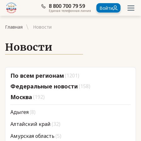
8 800 700 79 59
Войти
Единая телефонная линия
Главная
Новости
Новости
Документы
По всем регионам
(1201)
Контакты
Федеральные новости
(158)
Стать членом Ассоциации ветеранов СВО
Москва
(192)
Ассоциация в субъектах России
Адыгея
(8)
Частые вопросы
Алтайский край
(32)
Амурская область
(5)