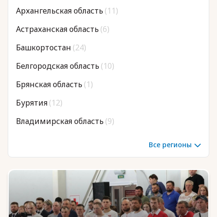
Архангельская область
(11)
Астраханская область
(6)
Юридическая помощь
Башкортостан
(24)
Региональные меры поддержки
Белгородская область
(10)
Брянская область
(1)
Бурятия
(12)
Владимирская область
(9)
Волгоградская область
(12)
Все регионы
Вологодская область
(6)
Воронежская область
(19)
Дагестан
(25)
Донецкая Народная Республика
(8)