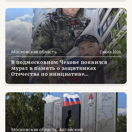
Карачаево-Черкесия
(12)
Кемеровская область
(53)
Кировская область
(10)
Костромская область
(11)
Краснодарский край
(28)
Московская область
2 июля 2026
Красноярский край
(3)
В подмосковном Чехове появился
Крым
(11)
мурал в память о защитниках
Отечества по инициативе
Курганская область
(3)
региональной Ассоциации ветеранов
СВО
Курская область
(107)
Ленинградская область
(17)
Липецкая область
(11)
Луганская Народная Республика
(22)
Московская область, Алтайский