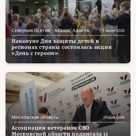
Тыва
(6)
Тюменская область
(3)
Северная Осетия - Алания, Адыгея...
1 июня 2026
Удмуртия
(4)
Накануне Дня защиты детей в
Ульяновская область
(5)
регионах страны состоялась акция
«День с героем»
Хабаровский край
(13)
Хакасия
(7)
Ханты-Мансийский автономный округ —
(14)
Югра
Херсонская область
(6)
Челябинская область
(14)
Чечня
(5)
Московская область
29 мая 2026
Чувашия
(21)
Ассоциация ветеранов СВО
Московской области подписала 11