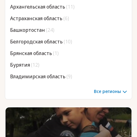
Архангельская область
(11)
Астраханская область
(6)
Юридическая помощь
Башкортостан
(24)
Региональные меры поддержки
Белгородская область
(10)
Брянская область
(1)
Бурятия
(12)
Владимирская область
(9)
Волгоградская область
(12)
Все регионы
Вологодская область
(6)
Воронежская область
(19)
Дагестан
(25)
Донецкая Народная Республика
(8)