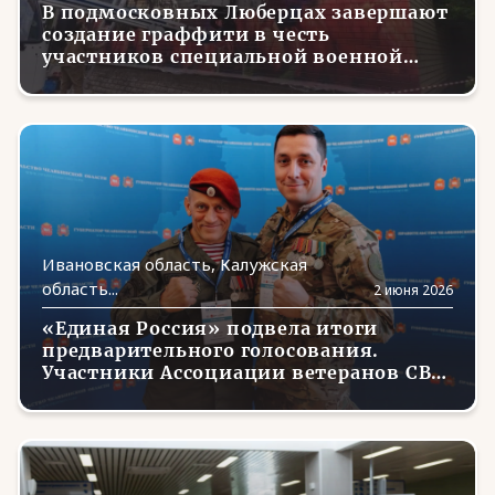
В подмосковных Люберцах завершают
Саха /Якутия
(11)
создание граффити в честь
участников специальной военной
Сахалинская область
(7)
операции
Свердловская область
(19)
Севастополь
(19)
Северная Осетия - Алания
(24)
Смоленская область
(6)
Ивановская область, Калужская
Ставропольский край
(21)
область...
2 июня 2026
Тамбовская область
(21)
«Единая Россия» подвела итоги
предварительного голосования.
Татарстан
(7)
Участники Ассоциации ветеранов СВО
- победители голосования.
Тверская область
(8)
Томская область
(5)
Тульская область
(7)