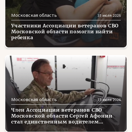
Еврейская АО
(23)
Московская область
31 июля 2026
Забайкальский край
(13)
Участники Ассоциации ветеранов СВО
Запорожская область
(22)
Московской области помогли найти
ребенка
Ивановская область
(8)
Ингушетия
(3)
Иркутская область
(5)
Кабардино-Балкария
(2)
Калининградская область
(1)
Калмыкия
(1)
Московская область
15 июля 2026
Калужская область
(11)
Член Ассоциации ветеранов СВО
Московской области Сергей Афонин
Камчатский край
(1)
стал единственным водителем
рейсового автобуса с протезом