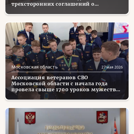
Чукотский АО
(3)
трехсторонних соглашений о
сотрудничестве
Ямало-Ненецкий АО
(21)
Ярославская область
(2)
Московская область
27 мая 2026
Ассоциация ветеранов СВО
Московской области с начала года
провела свыше 1700 уроков мужества
для школьников и молодежи региона