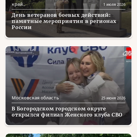
Магаданская область
(5)
край...
1 июля 2026
Марий Эл
(9)
День ветеранов боевых действий:
памятные мероприятия в регионах
Мордовия
(12)
России
Москва
(192)
Московская область
(130)
Мурманская область
(3)
Ненецкий АО
(1)
Нижегородская область
(14)
Новгородская область
(8)
Московская область
25 июня 2026
Новосибирская область
(23)
В Богородском городском округе
открылся филиал Женского клуба СВО
Омская область
(8)
Оренбургская область
(14)