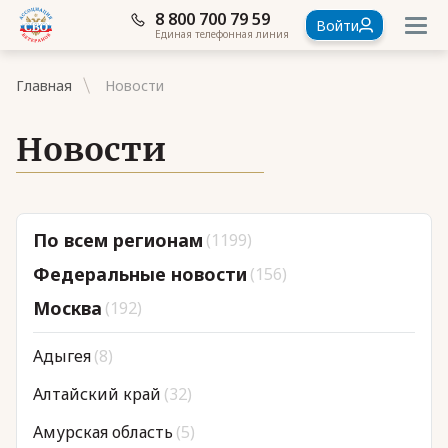
8 800 700 79 59
Войти
Единая телефонная линия
Главная
Новости
Новости
Документы
По всем регионам
(1199)
Контакты
Федеральные новости
(156)
Стать членом Ассоциации ветеранов СВО
Москва
(192)
Ассоциация в субъектах России
Адыгея
(8)
Частые вопросы
Алтайский край
(32)
Амурская область
(5)