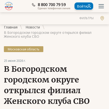
8 800 700 79 59
Войти
Единая телефонная линия
ФИЛЬТРЫ
Главная
Новости
В Богородском городском округе открылся филиал
Женского клуба СВО
Московская область
Документы
25 июня 2026 г.
Контакты
В Богородском
Стать членом Ассоциации ветеранов СВО
городском округе
Ассоциация в субъектах России
открылся филиал
Частые вопросы
Женского клуба СВО