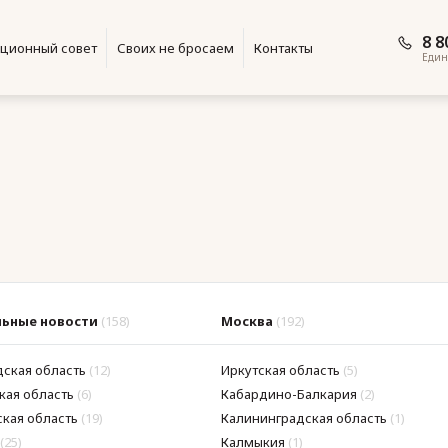
8 8
ционный совет
Своих не бросаем
Контакты
Един
ьные новости
(158)
Москва
(192)
дская область
(12)
Иркутская область
(5)
кая область
(6)
Кабардино-Балкария
(2)
кая область
(19)
Калининградская область
(1)
(25)
Калмыкия
(1)