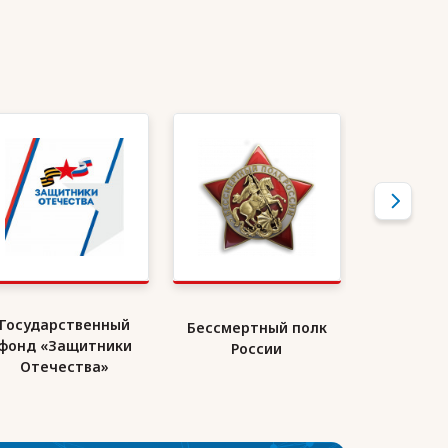
Государственный
Бессмертный полк
Союз де
фонд «Защитники
России
Ро
Отечества»