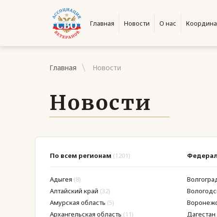
Главная
Новости
О нас
Координа
Главная
Новости
Новости
По всем регионам
(1201)
Федерал
Адыгея
(8)
Волгогра
Алтайский край
(32)
Вологодс
Амурская область
(5)
Воронежс
Архангельская область
(11)
Дагестан