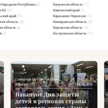
 Народная Республика
(8)
Калужская область
(11)
я АО
(23)
Камчатский край
(1)
ьский край
(13)
Карачаево-Черкесия
(12)
кая область
(22)
Кемеровская область
(53)
ая область
(8)
Кировская область
(10)
я
(3)
Костромская область
(11)
Северная Осетия - Алания,
Адыгея...
1 июня 2026
Накануне Дня защиты
детей в регионах страны