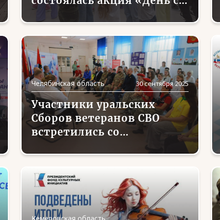
состоялась акция «День с
героем»
Челябинская область
30 сентября 2025
Участники уральских
Сборов ветеранов СВО
встретились со
школьниками в поселке
Роза Челябинской
области, где будет открыт
музей спецоперации
Кемеровская область,