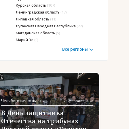
Курская область
(107)
Ненецкий АО
(1)
Ленинградская область
(17)
Нижегородская 
Липецкая область
(11)
Новгородская об
Луганская Народная Республика
(22)
Новосибирская о
Магаданская область
(5)
Омская область
(
Марий Эл
(9)
Оренбургская об
Все регионы
Челябинская область
23 февраля 2026
В День защитника
Отечества на трибунах