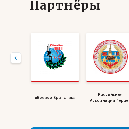
Партнёры
кий Союз
Российская
«Боевое Братство»
ранов
Ассоциация Герое