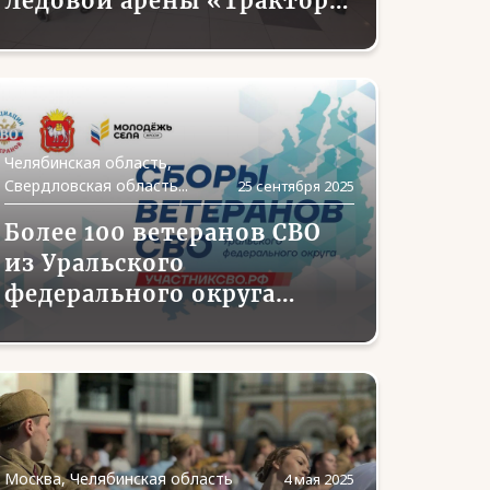
Ледовой арены «Трактор»
в Челябинске открыли
сектор для ветеранов СВО
Челябинская область,
Свердловская область...
25 сентября 2025
Более 100 ветеранов СВО
из Уральского
федерального округа
соберутся в Челябинске на
окружные Сборы уже на
следующей неделе
Москва, Челябинская область
4 мая 2025