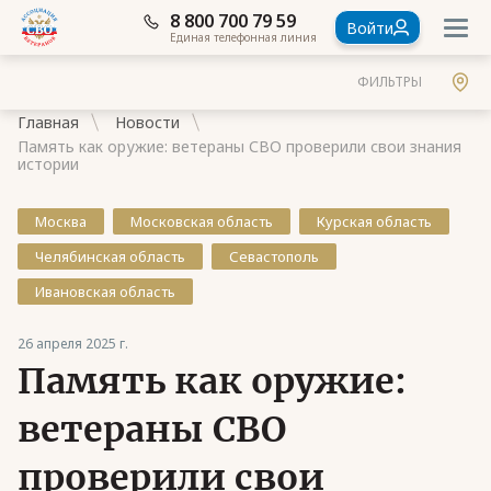
8 800 700 79 59
Войти
Единая телефонная линия
ФИЛЬТРЫ
Главная
Новости
Память как оружие: ветераны СВО проверили свои знания
истории
Москва
Московская область
Курская область
Документы
Челябинская область
Севастополь
Контакты
Ивановская область
Стать членом Ассоциации ветеранов СВО
26 апреля 2025 г.
Память как оружие:
Ассоциация в субъектах России
Частые вопросы
ветераны СВО
проверили свои