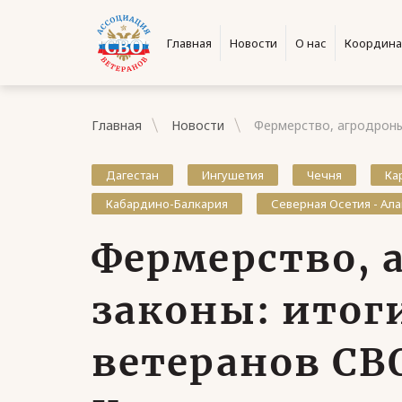
Главная
Новости
О нас
Координа
Главная
Новости
Фермерство, агродроны
Дагестан
Ингушетия
Чечня
Ка
Кабардино-Балкария
Северная Осетия - Ал
Фермерство, 
законы: итог
ветеранов СВ