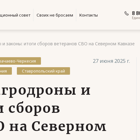
8 8
ционный совет
Своих не бросаем
Контакты
Един
 и законы: итоги сборов ветеранов СВО на Северном Кавказе
27 июня 2025 г.
рачаево-Черкесия
ания
Ставропольский край
агродроны и
и сборов
О на Северном