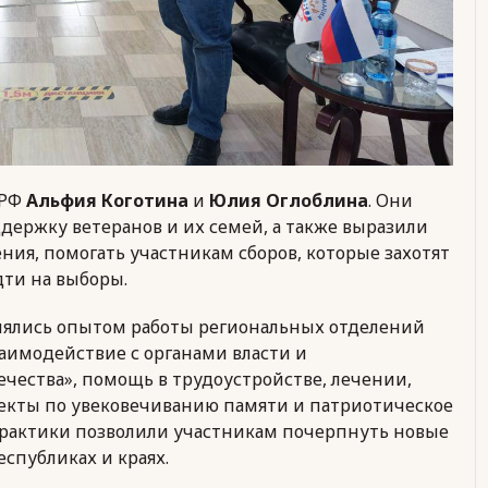
 РФ
Альфия Коготина
и
Юлия Оглоблина
. Они
держку ветеранов и их семей, а также выразили
ия, помогать участникам сборов, которые захотят
дти на выборы.
нялись опытом работы региональных отделений
аимодействие с органами власти и
ества», помощь в трудоустройстве, лечении,
екты по увековечиванию памяти и патриотическое
рактики позволили участникам почерпнуть новые
спубликах и краях.