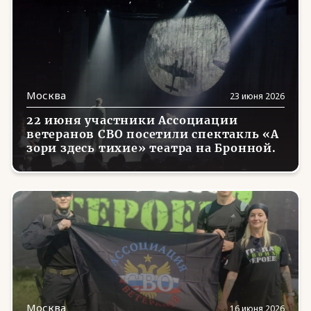
Орловская область
(2)
Пензенская область
(13)
Пермский край
(26)
Приморский край
(7)
Москва
23 июня 2026
Псковская область
(29)
22 июня участники Ассоциации
ветеранов СВО посетили спектакль «А
Республика Алтай
(6)
зори здесь тихие» театра на Бронной.
Республика Коми
(2)
Ростовская область
(6)
Рязанская область
(25)
Самарская область
(62)
Санкт-Петербург
(19)
Саратовская область
(21)
Москва
16 июня 2026