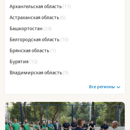
Архангельская область
(11)
Астраханская область
(6)
Юридическая помощь
Башкортостан
(24)
Региональные меры поддержки
Белгородская область
(10)
Брянская область
(1)
Бурятия
(12)
Владимирская область
(9)
Волгоградская область
(12)
Все регионы
Вологодская область
(6)
Воронежская область
(19)
Дагестан
(25)
Донецкая Народная Республика
(8)