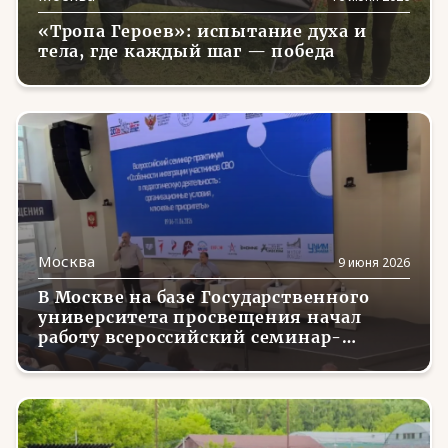
Саха /Якутия
(11)
«Тропа Героев»: испытание духа и
тела, где каждый шаг — победа
Сахалинская область
(7)
Свердловская область
(19)
Севастополь
(19)
Северная Осетия - Алания
(24)
Смоленская область
(6)
Ставропольский край
(21)
Москва
9 июня 2026
Тамбовская область
(21)
В Москве на базе Государственного
университета просвещения начал
Татарстан
(7)
работу всероссийский семинар-
практикум «Особенности интеграции
Тверская область
(8)
участников СВО в педагогическую
деятельность: организационные
Томская область
(5)
условия и ключевые приоритеты»
Тульская область
(7)