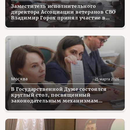
Заместитель исполнительного
директора Ассоциации ветеранов СВО
Владимир Горох принял участие в
обсуждении механизмов поддержки
волонтеров, помогающих на
приграничных территориях
Москва
25 марта 2026
В Государственной Думе состоялся
круглый стол, посвященный
законодательным механизмам
вовлечения ветеранов СВО в развитие
АПК и сельских территорий