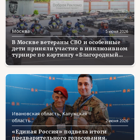
Тыва
(6)
Тюменская область
(3)
Москва
5 июня 2026
Удмуртия
(4)
В Москве ветераны СВО и особенные
Ульяновская область
(5)
дети приняли участие в инклюзивном
турнире по картингу «Благородный
Хабаровский край
(13)
заезд»
Хакасия
(7)
Ханты-Мансийский автономный округ —
(14)
Югра
Херсонская область
(6)
Челябинская область
(14)
Ивановская область, Калужская
Чечня
(5)
область...
2 июня 2026
Чувашия
(21)
«Единая Россия» подвела итоги
предварительного голосования.