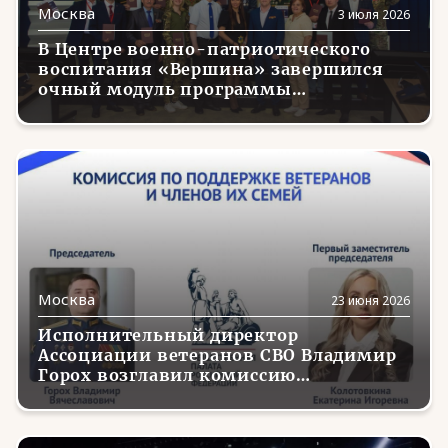
Магаданская область
(5)
Москва
3 июля 2026
Марий Эл
(9)
В Центре военно-патриотического
воспитания «Вершина» завершился
Мордовия
(12)
очный модуль программы
профессиональной переподготовки
Москва
(192)
«Основы безопасности и защиты
Родины: теория и методика
Московская область
(130)
преподавания в образовательной
организации» для участников СВО
Мурманская область
(3)
Ненецкий АО
(1)
Нижегородская область
(14)
Москва
23 июня 2026
Новгородская область
(8)
Исполнительный директор
Новосибирская область
(23)
Ассоциации ветеранов СВО Владимир
Горох возглавил комиссию
Омская область
(8)
Общественной палаты по поддержке
ветеранов и членов их семей
Оренбургская область
(14)