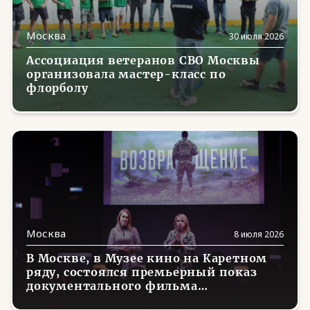
Еврейская АО
(23)
Москва
30 июля 2026
Забайкальский край
(13)
Ассоциация ветеранов СВО Москвы
Запорожская область
(22)
организовала мастер-класс по
флорболу
Ивановская область
(8)
Ингушетия
(3)
Иркутская область
(5)
Кабардино-Балкария
(2)
Калининградская область
(1)
Калмыкия
(1)
Москва
8 июля 2026
Калужская область
(11)
В Москве, в Музее кино на Каретном
ряду, состоялся премьерный показ
Камчатский край
(1)
документального фильма
«Возвращение», созданного