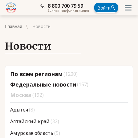
8 800 700 79 59
Войти
Единая телефонная линия
Главная
Новости
Новости
Документы
По всем регионам
(1200)
Контакты
Федеральные новости
(157)
Стать членом Ассоциации ветеранов СВО
Москва
(192)
Ассоциация в субъектах России
Адыгея
(8)
Частые вопросы
Алтайский край
(32)
Амурская область
(5)