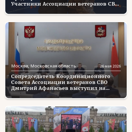
Чукотский АО
(3)
Участники Ассоциации ветеранов СВО
- победители голосования.
Ямало-Ненецкий АО
(21)
Ярославская область
(2)
Москва, Московская область
26 мая 2026
Сопредседатель Координационного
Совета Ассоциации ветеранов СВО
Дмитрий Афанасьев выступил на
заседании Совета при Полномочном
представителе Президента в ЦФО