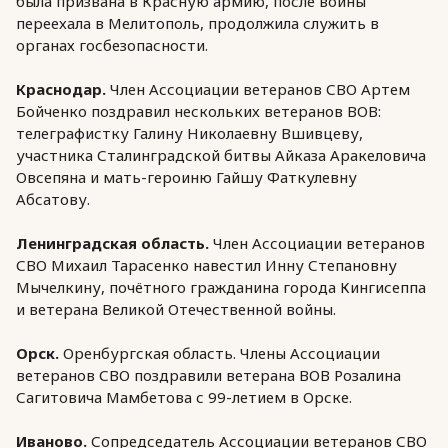
была призвана в Красную армию, после войны
переехала в Мелитополь, продолжила служить в
органах госбезопасности.
Краснодар.
Член Ассоциации ветеранов СВО Артем
Бойченко поздравил нескольких ветеранов ВОВ:
телеграфистку Галину Николаевну Вшивцеву,
участника Сталинградской битвы Айказа Аракеловича
Овсепяна и мать-героиню Гайшу Фаткулевну
Абсатову.
Ленинградская область.
Член Ассоциации ветеранов
СВО Михаил Тарасенко навестил Инну Степановну
Мычелкину, почётного гражданина города Кингисеппа
и ветерана Великой Отечественной войны.
Орск.
Оренбургская область. Члены Ассоциации
ветеранов СВО поздравили ветерана ВОВ Розалина
Сагитовича Мамбетова с 99-летием в Орске.
Иваново.
Сопредседатель Ассоциации ветеранов СВО