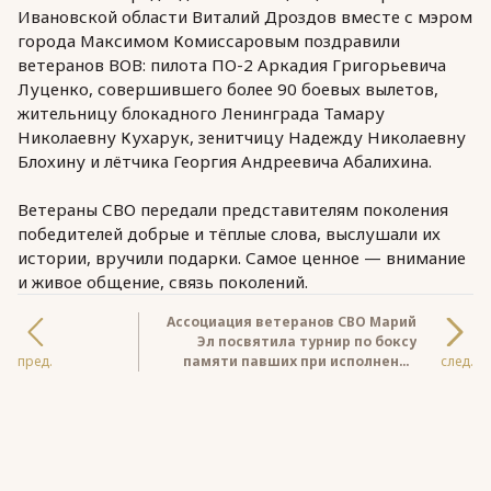
Ивановской области Виталий Дроздов вместе с мэром
города Максимом Комиссаровым поздравили
ветеранов ВОВ: пилота ПО-2 Аркадия Григорьевича
Луценко, совершившего более 90 боевых вылетов,
жительницу блокадного Ленинграда Тамару
Николаевну Кухарук, зенитчицу Надежду Николаевну
Блохину и лётчика Георгия Андреевича Абалихина.
Ветераны СВО передали представителям поколения
победителей добрые и тёплые слова, выслушали их
истории, вручили подарки. Самое ценное — внимание
и живое общение, связь поколений.
Ассоциация ветеранов СВО Марий
Эл посвятила турнир по боксу
пред.
памяти павших при исполнении
след.
воинского долга бойцов