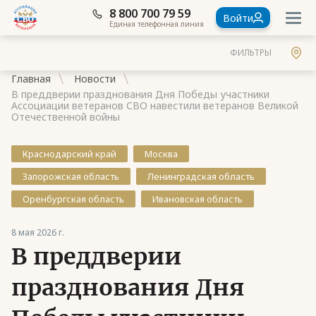
8 800 700 79 59
Войти
Единая телефонная линия
ФИЛЬТРЫ
Главная
Новости
В преддверии празднования Дня Победы участники
Ассоциации ветеранов СВО навестили ветеранов Великой
Отечественной войны
Краснодарский край
Москва
Документы
Запорожская область
Ленинградская область
Контакты
Оренбургская область
Ивановская область
Стать членом Ассоциации ветеранов СВО
8 мая 2026 г.
Ассоциация в субъектах России
В преддверии
Частые вопросы
празднования Дня