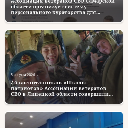
Ассоциация ветеранов СВО Самарской
области организует систему
персонального кураторства для
трудоустройства и социализации
вернувшихся с фронта бойцов
5 августа 2026 г.
40 воспитанников «Школы
патриотов» Ассоциации ветеранов
СВО в Липецкой области совершили
первые парашютные прыжки