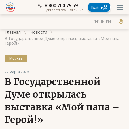
8 800 700 79 59
Войти
Единая телефонная линия
ФИЛЬТРЫ
Главная
Новости
В Государственной Думе открылась выставка «Мой папа –
Герой!»
Москва
Документы
27 марта 2026 г.
Контакты
В Государственной
Стать членом Ассоциации ветеранов СВО
Думе открылась
Ассоциация в субъектах России
выставка «Мой папа –
Частые вопросы
Герой!»