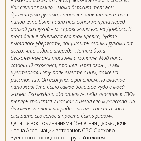
Как сейчас помню – мама держит телефон
дрожащими руками, стараясь запечатлеть нас с
папой. Это была наша последняя минута перед
долгой разлукой – мы провожали его на Донбасс. В
тот день я обнимала его так крепко, будто
пыталась удержать, защитить своими руками от
всего, что ждало впереди. Потом были
бесконечные дни тишины и молитв. Мой папа,
старший сержант, прошёл через огонь, и мы
чувствовали эту боль вместе с ним, даже на
расстоянии. Он вернулся с ранением, но главное –
папа жив! Это было самое большое чудо в моей
жизни. Его медали «За отвагу» и «За участие в СВО»
теперь хранятся у нас как символ его мужества, но
для меня главная награда – возможность снова
слышать его голос и просто быть рядом», –
делится воспоминаниями 15-летняя Дарья, дочь
члена Ассоциации ветеранов СВО Орехово-
Зуевского городского округа
Алексея