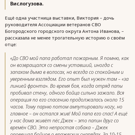
Вислогузова.
Ещё одна участница выставки, Виктория – дочь
руководителя Ассоциации ветеранов СВО
Богородского городского округа Антона Иванова, –
рассказала не менее трогательную историю о своём
отце:
«До СВО мой папа работал пожарным. Я помню, как
он возвращался со смены уставший, иногда с
запахом дыма в волосах, но всегда со спокойным и
уверенным взглядом. Его опыт был нужен там – «за
линией фронта». Во время боя, когда отряд папы
пробивал стену, одного бойца сильно зажало. Вся
операция по его спасению продолжалась около 15
часов. Тому парню потом ампутировали ногу, но
главное – он остался жив! Мой папа его спас! А ещё
у нас дома живёт пёс Джек – это папин друг со
времён СВО. Это непростая собака – Джек
оповещал бойцов о вражеских снарядах. За 10-15