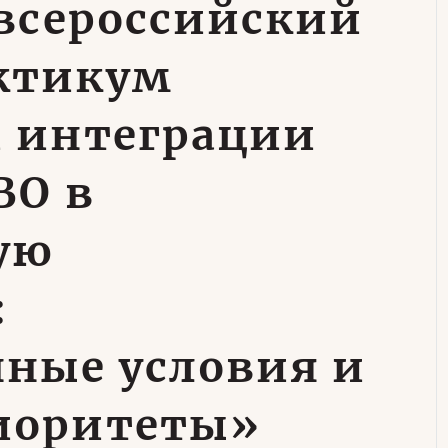
 всероссийский
ктикум
и интеграции
ВО в
ую
:
ные условия и
иоритеты»