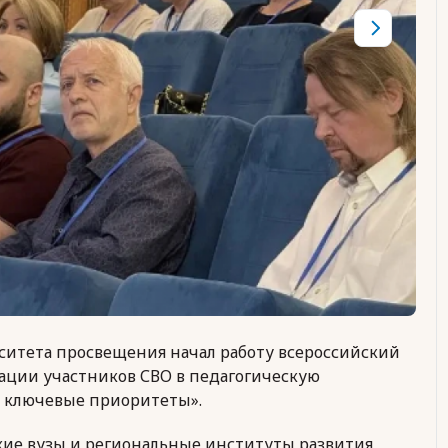
рситета просвещения начал работу всероссийский
ации участников СВО в педагогическую
и ключевые приоритеты».
ие вузы и региональные институты развития