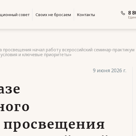
8 8
ционный совет
Своих не бросаем
Контакты
Един
а просвещения начал работу всероссийский семинар-практикум
 условия и ключевые приоритеты»
9 июня 2026 г.
азе
ного
а просвещения