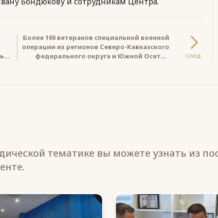
вану Бондюкову и сотрудникам Центра.
Более 100 ветеранов специальной военной
операции из регионов Северо-Кавказского
след.
чьих
федерального округа и Южной Осетии
примут участие в просветительской
сессии «Наследие. Развитие. Единство»
ической тематике вы можете узнать из по
енте.