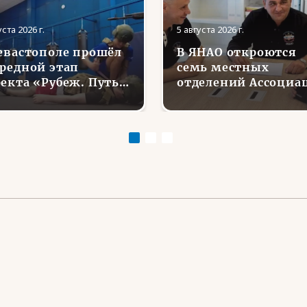
уста 2026 г.
5 августа 2026 г.
евастополе прошёл
В ЯНАО откроются
редной этап
семь местных
екта «Рубеж. Путь
отделений Ассоциа
ина»
ветеранов СВО