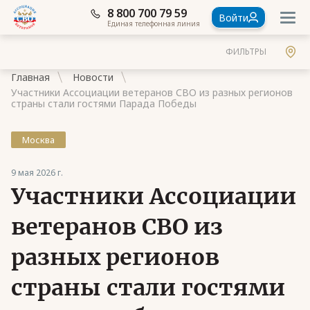
8 800 700 79 59
Войти
Единая телефонная линия
ФИЛЬТРЫ
Главная
Новости
Участники Ассоциации ветеранов СВО из разных регионов
страны стали гостями Парада Победы
Москва
Документы
9 мая 2026 г.
Контакты
Участники Ассоциации
Стать членом Ассоциации ветеранов СВО
ветеранов СВО из
Ассоциация в субъектах России
разных регионов
Частые вопросы
страны стали гостями