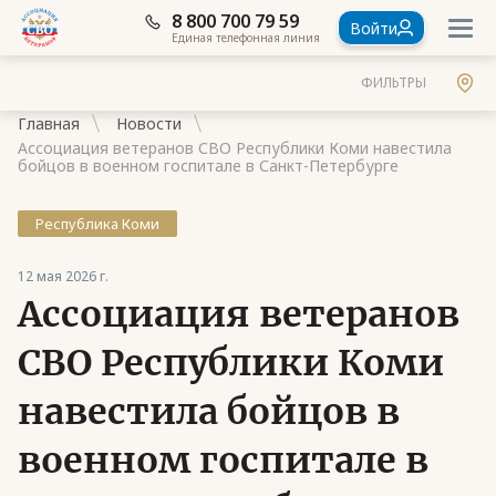
8 800 700 79 59
Войти
Единая телефонная линия
ФИЛЬТРЫ
Главная
Новости
Ассоциация ветеранов СВО Республики Коми навестила
бойцов в военном госпитале в Санкт-Петербурге
Республика Коми
Документы
12 мая 2026 г.
Контакты
Ассоциация ветеранов
Стать членом Ассоциации ветеранов СВО
СВО Республики Коми
Ассоциация в субъектах России
навестила бойцов в
Частые вопросы
военном госпитале в