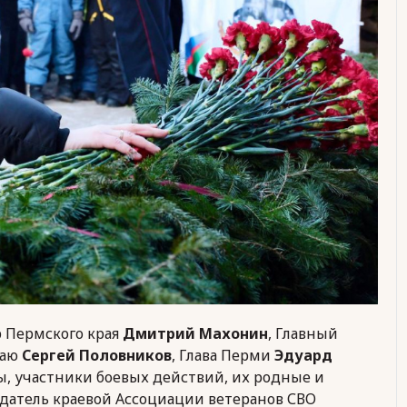
 Пермского края
Дмитрий Махонин
, Главный
раю
Сергей Половников
, Глава Перми
Эдуард
ы, участники боевых действий, их родные и
едатель краевой Ассоциации ветеранов СВО