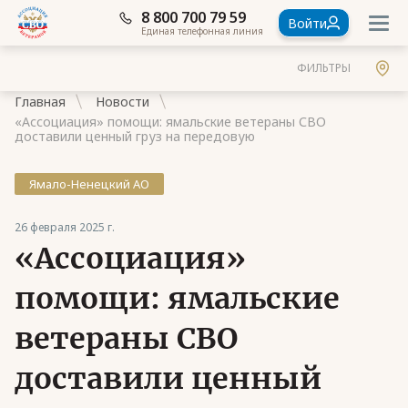
8 800 700 79 59
Войти
Единая телефонная линия
ФИЛЬТРЫ
Главная
Новости
«Ассоциация» помощи: ямальские ветераны СВО
доставили ценный груз на передовую
Ямало-Ненецкий АО
Документы
26 февраля 2025 г.
Контакты
«Ассоциация»
Стать членом Ассоциации ветеранов СВО
помощи: ямальские
Ассоциация в субъектах России
ветераны СВО
Частые вопросы
доставили ценный