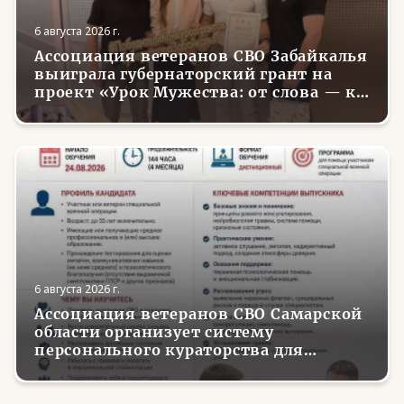
6 августа 2026 г.
Ассоциация ветеранов СВО Забайкалья
выиграла губернаторский грант на
проект «Урок Мужества: от слова — к
делу»
6 августа 2026 г.
Ассоциация ветеранов СВО Самарской
области организует систему
персонального кураторства для
трудоустройства и социализации
вернувшихся с фронта бойцов