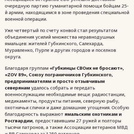
очередную партию гуманитарной помощи бойцам 25-
й армии, находящимся в зоне проведения специальной
военной операции.
Уже четвертый по счету конвой стал результатом
объединения усилий множества неравнодушных
ямальцев: жителей Губкинского, Салехарда,
Муравленко, Пурпе и других городов и поселков
округа.
Благодаря группам
«Губкинцы СВОих не бросают»,
«ZOV 89», Союзу пограничников Губкинского,
предпринимателям и просто отзывчивым
северянам
удалось собрать и передать
военнослужащим необходимые вещи: радиостанции,
медикаменты, продукты питания, северную рыбу,
охотничьи спички и даже домашние угощения. Особую
благодарность выражают
ямальским охотникам и
Росгвардии
, предоставившим 27 ружей и полторы
тысячи патронов, а также Ассоциации ветеранов МВД
и ВВ Салехарда за 1250 патронов.