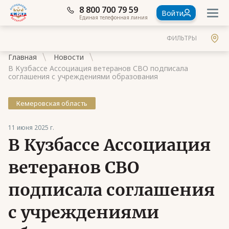
8 800 700 79 59
Войти
Единая телефонная линия
ФИЛЬТРЫ
Главная
Новости
В Кузбассе Ассоциация ветеранов СВО подписала
соглашения с учреждениями образования
Кемеровская область
Документы
11 июня 2025 г.
Контакты
В Кузбассе Ассоциация
Стать членом Ассоциации ветеранов СВО
ветеранов СВО
Ассоциация в субъектах России
подписала соглашения
Частые вопросы
с учреждениями