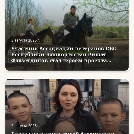
3 августа 2026 г.
Участник Ассоциации ветеранов СВО
Республики Башкортостан Ришат
Фаузетдинов стал героем проекта
телеканала RT.Док «Держи удар! С
Николаем Валуевым»
3 августа 2026 г.
Более 500 членов семей Ассоциации