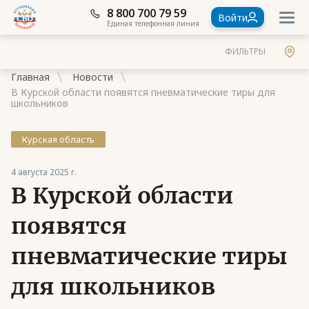
8 800 700 79 59
Войти
Единая телефонная линия
ФИЛЬТРЫ
Главная
Новости
В Курской области появятся пневматические тиры для
школьников
Курская область
Документы
4 августа 2025 г.
Контакты
В Курской области
Стать членом Ассоциации ветеранов СВО
появятся
Ассоциация в субъектах России
пневматические тиры
Частые вопросы
для школьников