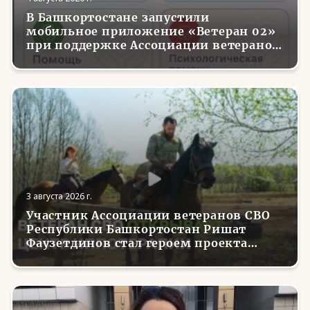
В Башкортостане запустили
мобильное приложение «Ветеран 02»
при поддержке Ассоциации ветеранов
СВО
3 августа 2026 г.
Участник Ассоциации ветеранов СВО
Республики Башкортостан Ришат
Фаузетдинов стал героем проекта
телеканала RT.Док «Держи удар! С
Николаем Валуевым»