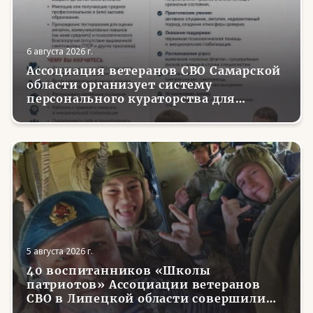
6 августа 2026 г.
Ассоциация ветеранов СВО Самарской
области организует систему
персонального кураторства для
трудоустройства и социализации
вернувшихся с фронта бойцов
5 августа 2026 г.
40 воспитанников «Школы
патриотов» Ассоциации ветеранов
СВО в Липецкой области совершили
первые парашютные прыжки