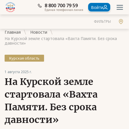
8 800 700 79 59
Войти
Единая телефонная линия
ФИЛЬТРЫ
Главная
Новости
На Курской земле стартовала «Вахта Памяти. Без срока
давности»
Курская область
Документы
1 августа 2025 г.
Контакты
На Курской земле
Стать членом Ассоциации ветеранов СВО
стартовала «Вахта
Ассоциация в субъектах России
Памяти. Без срока
Частые вопросы
давности»