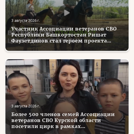
3 августа 2026 г.
Участник Ассоциации ветеранов СВО
Республики Башкортостан Ришат
Фаузетдинов стал героем проекта
телеканала RT.Док «Держи удар! С
Николаем Валуевым»
3 августа 2026 г.
Более 500 членов семей Ассоциации
ветеранов СВО Курской области
посетили цирк в рамках
всероссийской акции