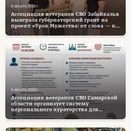
6 августа 2026 г.
Ассоциация ветеранов СВО Забайкалья
выиграла губернаторский грант на
проект «Урок Мужества: от слова — к
делу»
6 августа 2026 г.
Ассоциация ветеранов СВО Самарской
области организует систему
персонального кураторства для
трудоустройства и социализации
вернувшихся с фронта бойцов