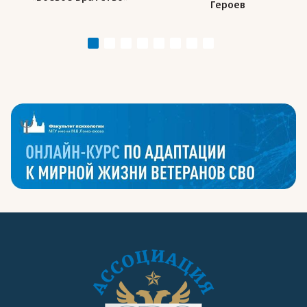
Героев
инвалидов «ВоИн»