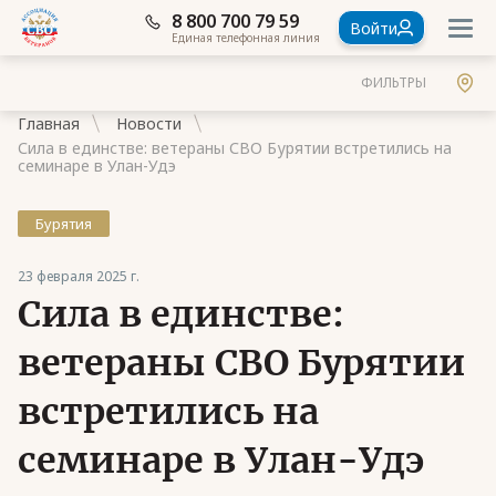
8 800 700 79 59
Войти
Единая телефонная линия
ФИЛЬТРЫ
Главная
Новости
Сила в единстве: ветераны СВО Бурятии встретились на
семинаре в Улан-Удэ
Бурятия
Документы
23 февраля 2025 г.
Контакты
Сила в единстве:
Стать членом Ассоциации ветеранов СВО
ветераны СВО Бурятии
Ассоциация в субъектах России
встретились на
Частые вопросы
семинаре в Улан-Удэ