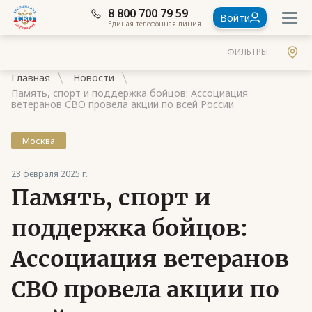
8 800 700 79 59
Войти
Единая телефонная линия
ФИЛЬТРЫ
Главная
Новости
Память, спорт и поддержка бойцов: Ассоциация
ветеранов СВО провела акции по всей России
Москва
Документы
23 февраля 2025 г.
Контакты
Память, спорт и
Стать членом Ассоциации ветеранов СВО
поддержка бойцов:
Ассоциация в субъектах России
Ассоциация ветеранов
Частые вопросы
СВО провела акции по