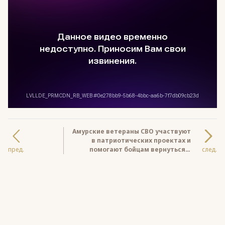
Амурские ветераны СВО участвуют
в патриотических проектах и
пред.
помогают бойцам вернуться к
след.
мирной жизни