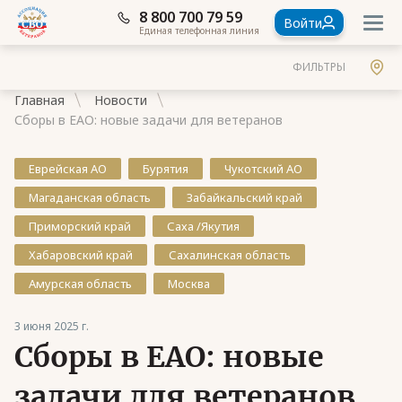
8 800 700 79 59
Войти
Единая телефонная линия
ФИЛЬТРЫ
Главная
Новости
Сборы в ЕАО: новые задачи для ветеранов
Еврейская АО
Бурятия
Чукотский АО
Магаданская область
Забайкальский край
Документы
Приморский край
Саха /Якутия
Контакты
Хабаровский край
Сахалинская область
Стать членом Ассоциации ветеранов СВО
Амурская область
Москва
Ассоциация в субъектах России
3 июня 2025 г.
Частые вопросы
Сборы в ЕАО: новые
задачи для ветеранов