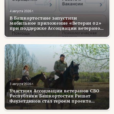
4 августа 2026 г.
В Башкортостане запустили
мобильное приложение «Ветеран 02»
при поддержке Ассоциации ветеранов
СВО
3 августа 2026 г.
Участник Ассоциации ветеранов СВО
Республики Башкортостан Ришат
Фаузетдинов стал героем проекта
телеканала RT.Док «Держи удар! С
Николаем Валуевым»