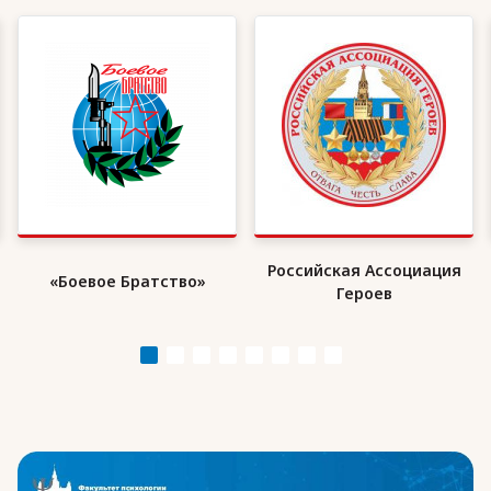
Российская Ассоциация
Организация военных
Героев
инвалидов «ВоИн»