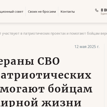
8 8
ционный совет
Своих не бросаем
Контакты
Един
 участвуют в патриотических проектах и помогают бойцам вер
12 мая 2025 г.
ераны СВО
патриотических
омогают бойцам
мирной жизни