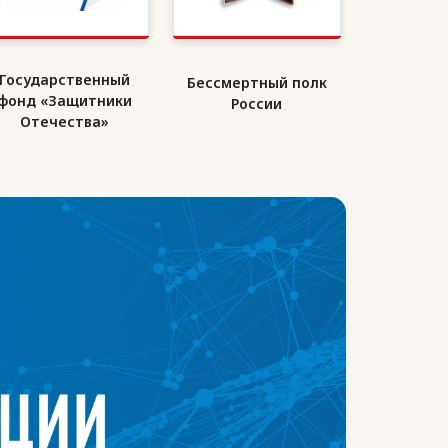
Государственный
Бессмертный полк
Союз де
фонд «Защитники
России
Ро
Отечества»