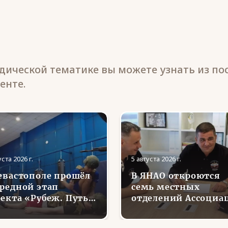
ической тематике вы можете узнать из по
енте.
уста 2026 г.
5 августа 2026 г.
евастополе прошёл
В ЯНАО откроются
редной этап
семь местных
екта «Рубеж. Путь
отделений Ассоциа
ина»
ветеранов СВО