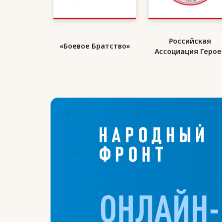
кий Союз
Российская
«Боевое Братство»
ранов
Ассоциация Герое