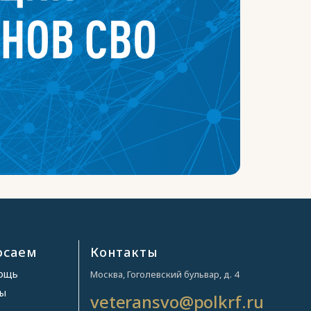
осаем
Контакты
мощь
Москва, Гоголевский бульвар, д. 4
ры
veteransvo@polkrf.ru