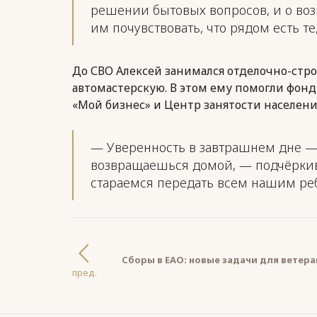
решении бытовых вопросов, и о во
им почувствовать, что рядом есть те
До СВО Алексей занимался отделочно-стр
автомастерскую. В этом ему помогли фон
«Мой бизнес» и Центр занятости населени
— Уверенность в завтрашнем дне — э
возвращаешься домой, — подчёркив
стараемся передать всем нашим ре
Сборы в ЕАО: новые задачи для ветера
пред.