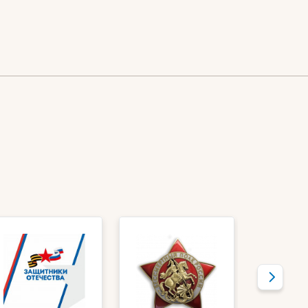
занятости в регионах
России