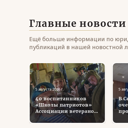
Главные новости
Ещё больше информации по юрид
публикаций в нашей новостной л
5 августа 2026 г.
5 авг
40 воспитанников
В С
ранов
«Школы патриотов»
оче
Ассоциации ветеранов
про
СВО в Липецкой
во
уга
области совершили