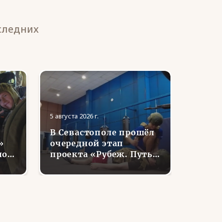
следних
5 августа 2026 г.
5 августа
В Севастополе прошёл
В ЯНА
»
очередной этап
семь
нов
проекта «Рубеж. Путь
отдел
воина»
ветер
е