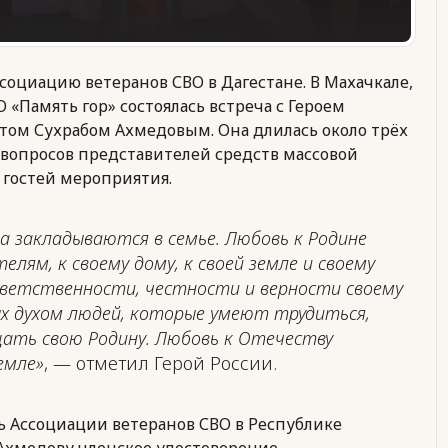
ссоциацию ветеранов СВО в Дагестане.
В Махачкале,
«Память гор» состоялась встреча с Героем
том Сухрабом Ахмедовым. Она длилась около трёх
и вопросов представителей средств массовой
 гостей мероприятия.
а закладываются в семье. Любовь к Родине
елям, к своему дому, к своей земле и своему
тветственности, честности и верности своему
ых духом людей, которые умеют трудиться,
ать свою Родину. Любовь к Отечеству
емле»
, — отметил Герой России.
ь Ассоциации ветеранов СВО в Республике
Ахмедову членское удостоверение.