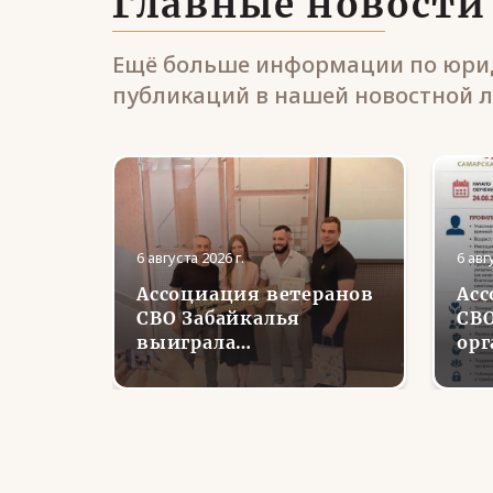
Главные новости
Ещё больше информации по юрид
публикаций в нашей новостной л
6 августа 2026 г.
6 авг
Ассоциация ветеранов
Асс
и
СВО Забайкалья
СВО
урской
выиграла
орг
и цирк
губернаторский грант
пер
на проект «Урок
кур
кции
Мужества: от слова —
тру
к делу»
со
вер
бо