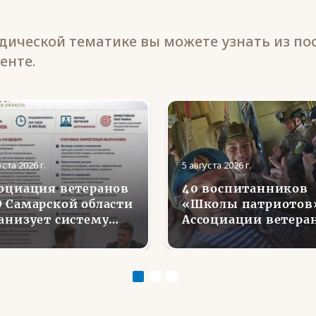
ической тематике вы можете узнать из по
енте.
уста 2026 г.
5 августа 2026 г.
оциация ветеранов
40 воспитанников
 Самарской области
«Школы патриотов
анизует систему
Ассоциации ветера
сонального
СВО в Липецкой
аторства для
области совершили
доустройства и
первые парашютны
циализации
прыжки
нувшихся с фронта
йцов