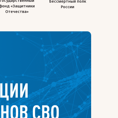
Государственный
Бессмертный полк
Союз де
фонд «Защитники
России
Ро
Отечества»