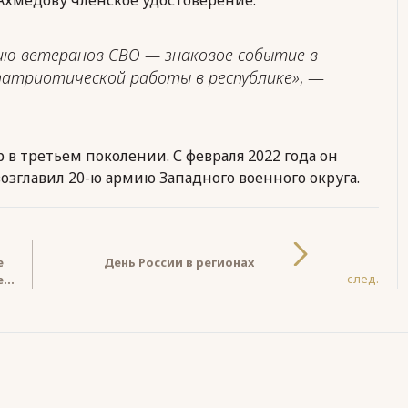
цию ветеранов СВО — знаковое событие в
патриотической работы в республике»
, —
 третьем поколении. С февраля 2022 года он
 возглавил 20-ю армию Западного военного округа.
е
День России в регионах
след.
ем