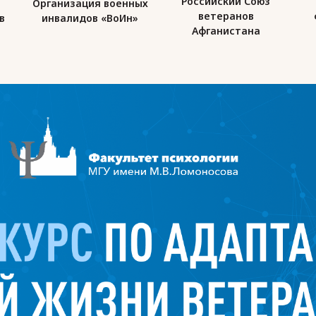
Российский Союз
Организация военных
ветеранов
в
инвалидов «ВоИн»
Афганистана