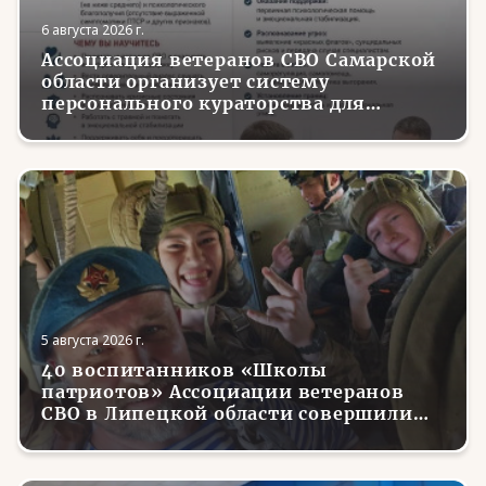
6 августа 2026 г.
Ассоциация ветеранов СВО Самарской
области организует систему
персонального кураторства для
трудоустройства и социализации
вернувшихся с фронта бойцов
5 августа 2026 г.
40 воспитанников «Школы
патриотов» Ассоциации ветеранов
СВО в Липецкой области совершили
первые парашютные прыжки