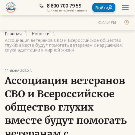
8 800 700 79 59
Войти
Единая телефонная линия
ФИЛЬТРЫ
Главная
Новости
Ассоциация ветеранов СВО и Всероссийское общество
глухих вместе будут помогать ветеранам с нарушением
слуха адаптации к мирной жизни
Документы
11 июня 2026 г.
Ассоциация ветеранов
Контакты
Стать членом Ассоциации ветеранов СВО
СВО и Всероссийское
Ассоциация в субъектах России
общество глухих
Частые вопросы
вместе будут помогать
ветеранам с