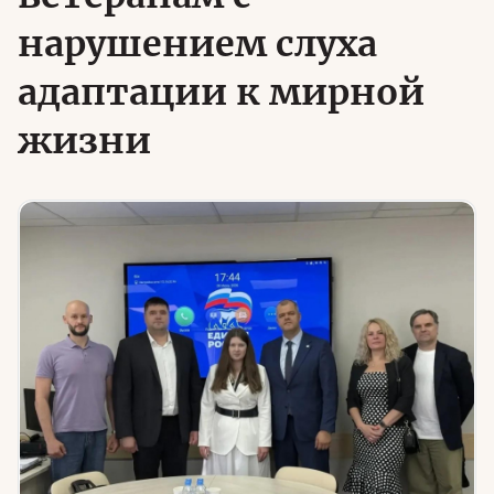
нарушением слуха
Юридическая помощь
адаптации к мирной
Региональные меры поддержки
жизни