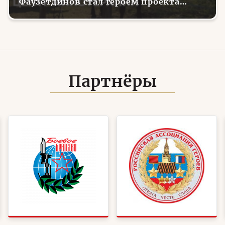
Фаузетдинов стал героем проекта
телеканала RT.Док «Держи удар! С
Николаем Валуевым»
Партнёры