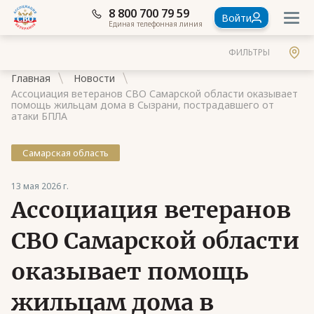
8 800 700 79 59
Войти
Единая телефонная линия
ФИЛЬТРЫ
Главная
Новости
Ассоциация ветеранов СВО Самарской области оказывает
помощь жильцам дома в Сызрани, пострадавшего от
атаки БПЛА
Самарская область
Документы
Контакты
13 мая 2026 г.
Ассоциация ветеранов
Стать членом Ассоциации ветеранов СВО
СВО Самарской области
Ассоциация в субъектах России
оказывает помощь
Частые вопросы
жильцам дома в