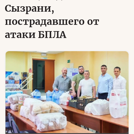
Сызрани,
пострадавшего от
Юридическая помощь
атаки БПЛА
Региональные меры поддержки