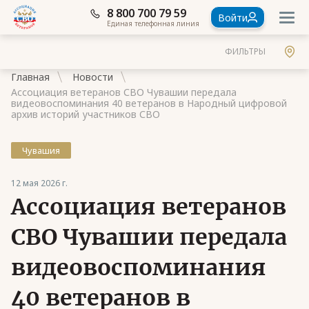
8 800 700 79 59
Войти
Единая телефонная линия
ФИЛЬТРЫ
Главная
Новости
Ассоциация ветеранов СВО Чувашии передала
видеовоспоминания 40 ветеранов в Народный цифровой
архив историй участников СВО
Чувашия
Документы
Контакты
12 мая 2026 г.
Ассоциация ветеранов
Стать членом Ассоциации ветеранов СВО
СВО Чувашии передала
Ассоциация в субъектах России
видеовоспоминания
Частые вопросы
40 ветеранов в