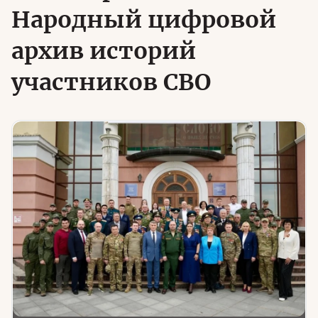
Народный цифровой
архив историй
Юридическая помощь
участников СВО
Региональные меры поддержки