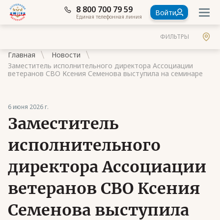
8 800 700 79 59
Войти
Единая телефонная линия
ФИЛЬТРЫ
Главная
Новости
Заместитель исполнительного директора Ассоциации
ветеранов СВО Ксения Семенова выступила на семинаре
6 июня 2026 г.
Документы
Заместитель
Контакты
исполнительного
Стать членом Ассоциации ветеранов СВО
директора Ассоциации
Ассоциация в субъектах России
ветеранов СВО Ксения
Частые вопросы
Семенова выступила