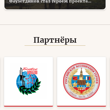
Фаузетдинов стал героем проекта
телеканала RT.Док «Держи удар! С
Николаем Валуевым»
Партнёры