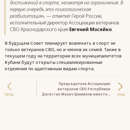
достижений в спорте, несмотря на ограничения. В
первую очередь это психологическая
реабилитация»,
— отметил Герой России,
исполнительный директор Ассоциации ветеранов
СВО Краснодарского края
Евгений Мосейко
.
В будущем Совет планирует вовлекать в спорт не
только ветеранов СВО, но и членов их семей. Также в
текущем году на территории всех муниципалитетов
Кубани будут открыты специализированные
отделения по адаптивным видам спорта.
Председатель Ассоциации
ветеранов СВО Республики
пред.
Дагестан Махач Шамилов вместе с
след.
коллегами посетил сёла
Хасавюртовского района,
пострадавшие от недавнего
наводнения