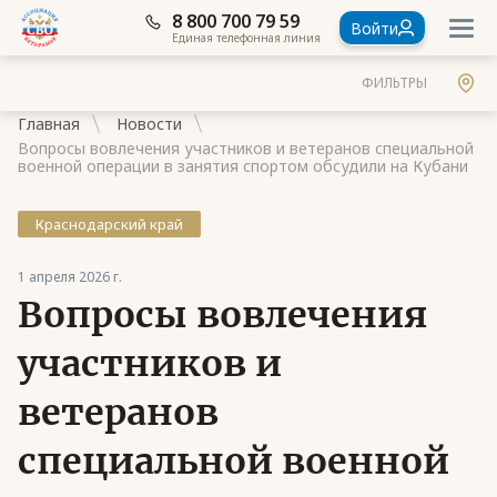
8 800 700 79 59
Войти
Единая телефонная линия
ФИЛЬТРЫ
Главная
Новости
Вопросы вовлечения участников и ветеранов специальной
военной операции в занятия спортом обсудили на Кубани
Краснодарский край
Документы
1 апреля 2026 г.
Контакты
Вопросы вовлечения
Стать членом Ассоциации ветеранов СВО
участников и
Ассоциация в субъектах России
ветеранов
Частые вопросы
специальной военной