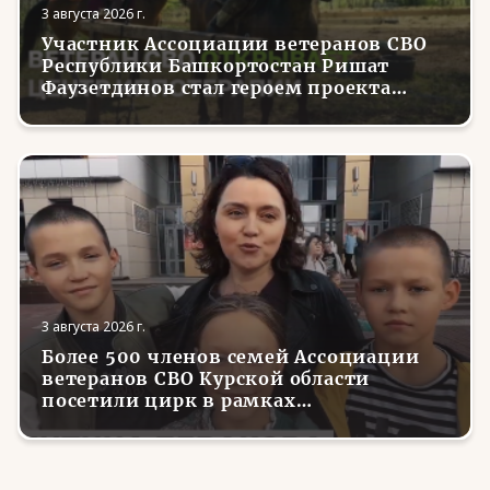
3 августа 2026 г.
Участник Ассоциации ветеранов СВО
Республики Башкортостан Ришат
Фаузетдинов стал героем проекта
телеканала RT.Док «Держи удар! С
Николаем Валуевым»
3 августа 2026 г.
Более 500 членов семей Ассоциации
ветеранов СВО Курской области
посетили цирк в рамках
всероссийской акции