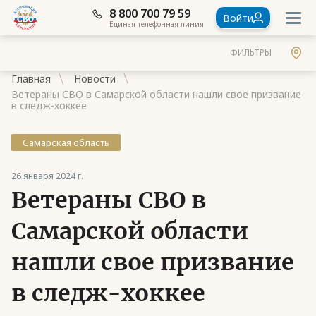
8 800 700 79 59
Войти
Единая телефонная линия
ФИЛЬТРЫ
Главная
Новости
Ветераны СВО в Самарской области нашли свое призвание
в следж-хоккее
Самарская область
Документы
26 января 2024 г.
Контакты
Ветераны СВО в
Стать членом Ассоциации ветеранов СВО
Самарской области
Ассоциация в субъектах России
нашли свое призвание
Частые вопросы
в следж-хоккее