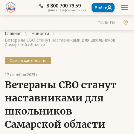
8 800 700 79 59
Войти
Единая телефонная линия
ФИЛЬТРЫ
Главная
Новости
Ветераны СВО станут наставниками для школьников
Самарской области
Самарская область
Документы
17 сентября 2025 г.
Контакты
Ветераны СВО станут
Стать членом Ассоциации ветеранов СВО
наставниками для
Ассоциация в субъектах России
школьников
Частые вопросы
Самарской области