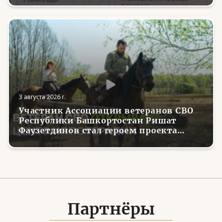
3 августа 2026 г.
Участник Ассоциации ветеранов СВО
Республики Башкортостан Ришат
Фаузетдинов стал героем проекта
телеканала RT.Док «Держи удар! С
Николаем Валуевым»
Партнёры