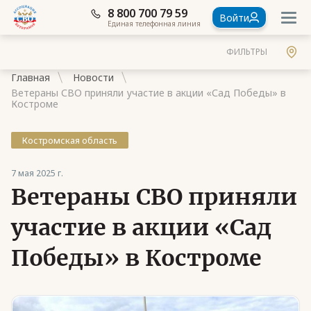
8 800 700 79 59
Войти
Единая телефонная линия
ФИЛЬТРЫ
Главная
Новости
Ветераны СВО приняли участие в акции «Сад Победы» в
Костроме
Костромская область
Документы
7 мая 2025 г.
Контакты
Ветераны СВО приняли
Стать членом Ассоциации ветеранов СВО
участие в акции «Сад
Ассоциация в субъектах России
Победы» в Костроме
Частые вопросы