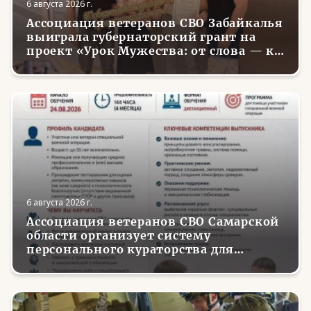
6 августа 2026 г.
Ассоциация ветеранов СВО Забайкалья
выиграла губернаторский грант на
проект «Урок Мужества: от слова — к
делу»
6 августа 2026 г.
Ассоциация ветеранов СВО Самарской
области организует систему
персонального кураторства для
трудоустройства и социализации
вернувшихся с фронта бойцов