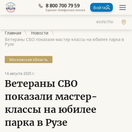
8 800 700 79 59
Войти
Единая телефонная линия
ФИЛЬТРЫ
Главная
Новости
Ветераны СВО показали мастер-классы на юбилее парка в
Рузе
Московская область
Документы
16 августа 2025 г.
Контакты
Ветераны СВО
Стать членом Ассоциации ветеранов СВО
показали мастер-
Ассоциация в субъектах России
классы на юбилее
Частые вопросы
парка в Рузе