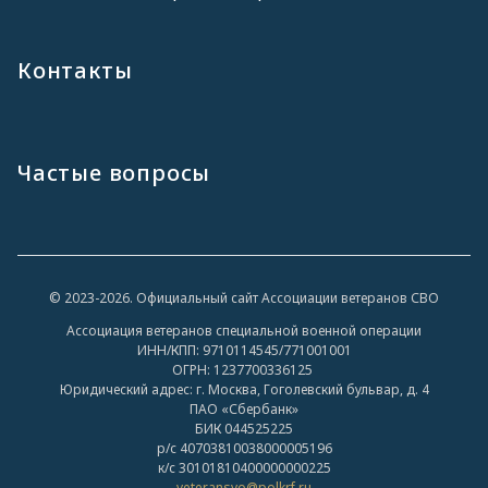
Контакты
Частые вопросы
© 2023-2026. Официальный сайт Ассоциации ветеранов СВО
Ассоциация ветеранов специальной военной операции
ИНН/КПП: 9710114545/771001001
ОГРН: 1237700336125
Юридический адрес: г. Москва, Гоголевский бульвар, д. 4
ПАО «Сбербанк»
БИК 044525225
р/с 40703810038000005196
к/с 30101810400000000225
veteransvo@polkrf.ru