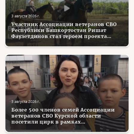
3 августа 2026 г.
Участник Ассоциации ветеранов СВО
Республики Башкортостан Ришат
Фаузетдинов стал героем проекта
телеканала RT.Док «Держи удар! С
Николаем Валуевым»
3 августа 2026 г.
Более 500 членов семей Ассоциации
ветеранов СВО Курской области
посетили цирк в рамках
всероссийской акции