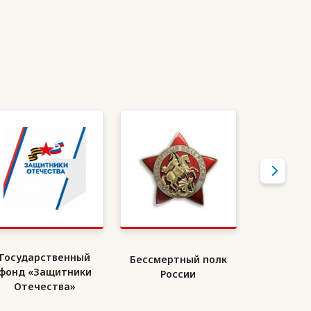
Государственный
Бессмертный полк
Союз де
фонд «Защитники
России
Ро
Отечества»