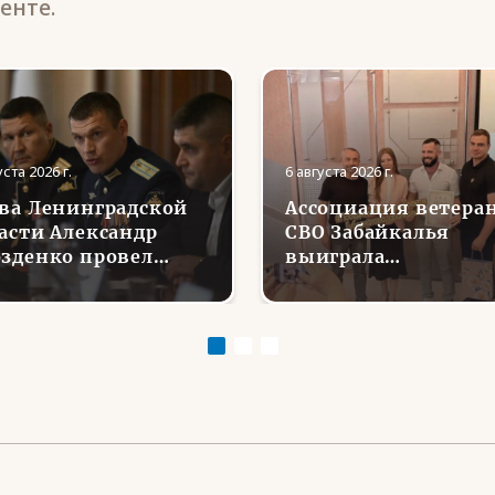
енте.
уста 2026 г.
6 августа 2026 г.
ва Ленинградской
Ассоциация ветера
асти Александр
СВО Забайкалья
зденко провел
выиграла
речу с Ассоциацией
губернаторский гра
еранов СВО
на проект «Урок
Мужества: от слова
к делу»