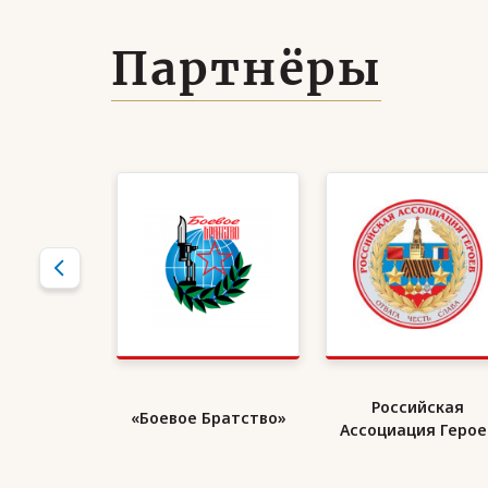
Партнёры
кий Союз
Российская
«Боевое Братство»
ранов
Ассоциация Герое