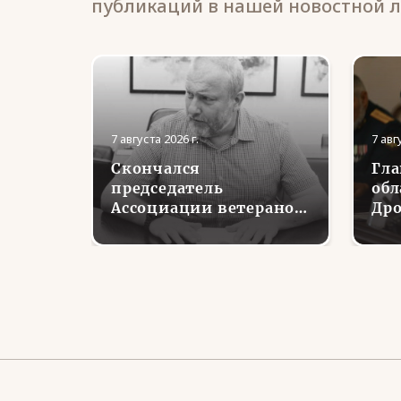
публикаций в нашей новостной л
7 августа 2026 г.
7 авг
Скончался
Гла
ьное
председатель
обл
теран
Ассоциации ветеранов
Дро
ке
СВО Тульской области
вст
ранов
Николай Глаголев
вет