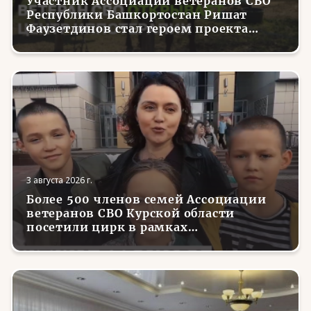
Участник Ассоциации ветеранов СВО
Республики Башкортостан Ришат
Фаузетдинов стал героем проекта
телеканала RT.Док «Держи удар! С
Николаем Валуевым»
3 августа 2026 г.
Более 500 членов семей Ассоциации
ветеранов СВО Курской области
посетили цирк в рамках
всероссийской акции