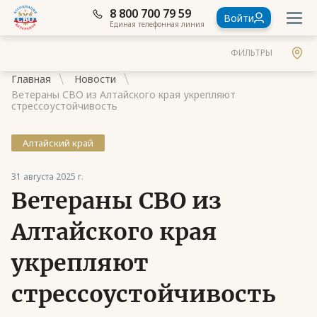
8 800 700 79 59
Войти
Единая телефонная линия
ФИЛЬТРЫ
Главная
Новости
Ветераны СВО из Алтайского края укрепляют
стрессоустойчивость
Алтайский край
Документы
31 августа 2025 г.
Контакты
Ветераны СВО из
Стать членом Ассоциации ветеранов СВО
Алтайского края
Ассоциация в субъектах России
укрепляют
Частые вопросы
стрессоустойчивость