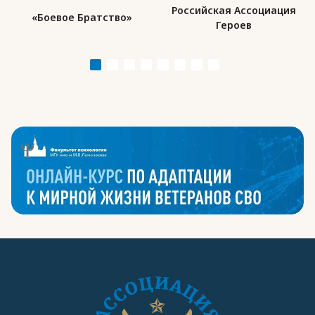
Российская Ассоциация
Организация военных
Героев
инвалидов «ВоИн»