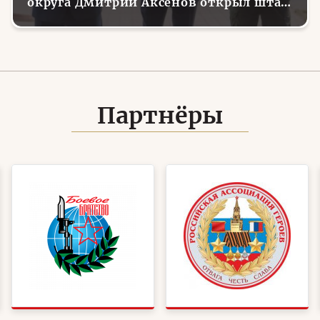
округа Дмитрий Аксенов открыл штаб
местного отделения организации в
Советском
Партнёры