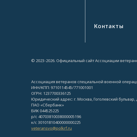
Контакты
© 2023-2026. Официальный сайт Ассоциации ветеран
Ассоциация ветеранов специальной военной операц
ИНН/КПП: 9710114545/771001001
ОГРН: 1237700336125
Юридический адрес: г. Москва, Гоголевский бульвар, д
ПАО «Сбербанк»
БИК 044525225
р/с 40703810038000005196
к/с 30101810400000000225
veteransvo@polkrf.ru