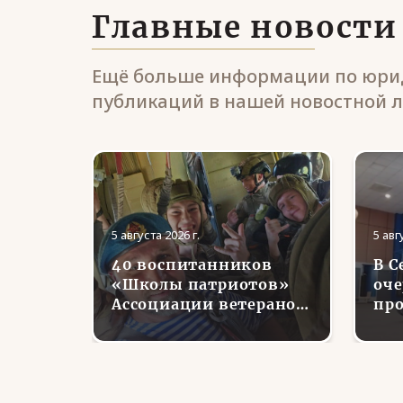
Главные новости
Ещё больше информации по юрид
публикаций в нашей новостной л
5 августа 2026 г.
5 авг
40 воспитанников
В С
ранов
«Школы патриотов»
оче
Ассоциации ветеранов
про
СВО в Липецкой
во
уга
области совершили
в
первые парашютные
тного
прыжки