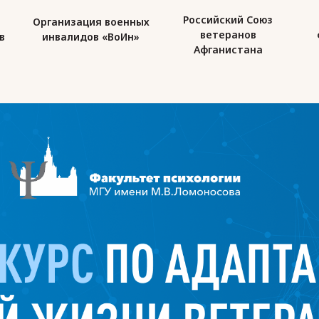
Российский Союз
Государственный
ных
ветеранов
фонд «Защитники
»
Афганистана
Отечества»