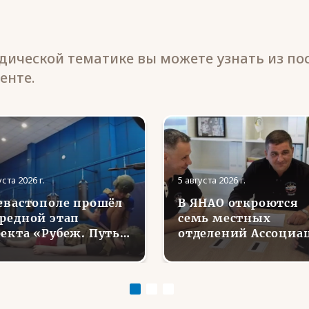
ической тематике вы можете узнать из по
енте.
уста 2026 г.
5 августа 2026 г.
евастополе прошёл
В ЯНАО откроются
редной этап
семь местных
екта «Рубеж. Путь
отделений Ассоциа
ина»
ветеранов СВО