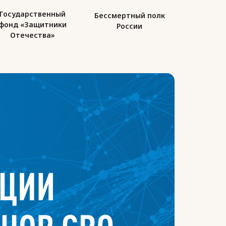
Бессмертный полк
Союз десантников
Минстро
России
России