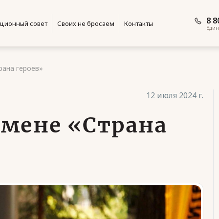
8 8
ционный совет
Своих не бросаем
Контакты
Един
рана героев»
12 июля 2024 г.
смене «Страна