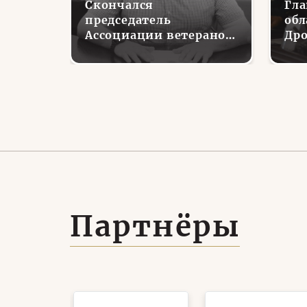
Скончался
Гла
ьное
председатель
обл
теран
Ассоциации ветеранов
Дро
ке
СВО Тульской области
вст
ранов
Николай Глаголев
вет
Партнёры