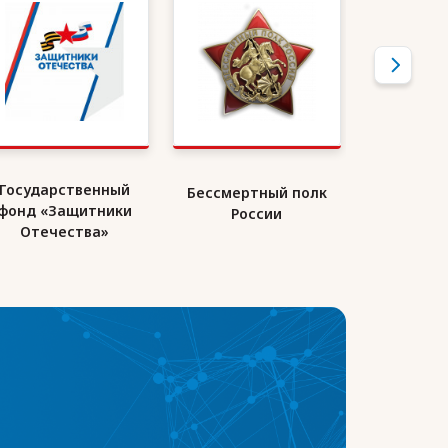
Государственный
Бессмертный полк
Союз де
фонд «Защитники
России
Ро
Отечества»