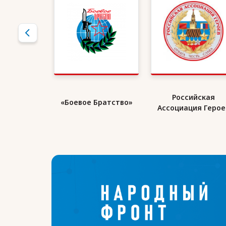
кий Союз
Российская
«Боевое Братство»
ранов
Ассоциация Герое