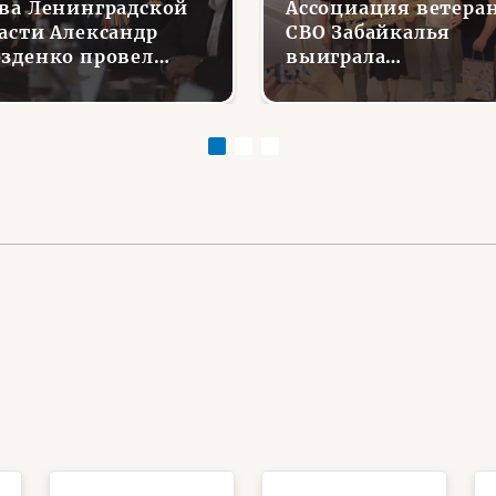
ва Ленинградской
Ассоциация ветера
асти Александр
СВО Забайкалья
зденко провел
выиграла
речу с Ассоциацией
губернаторский гра
еранов СВО
на проект «Урок
Мужества: от слова
к делу»