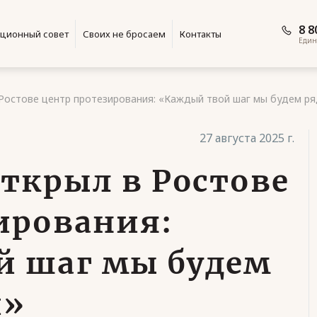
8 8
ционный совет
Своих не бросаем
Контакты
Един
Ростове центр протезирования: «Каждый твой шаг мы будем ря
27 августа 2025 г.
открыл в Ростове
ирования:
й шаг мы будем
й»