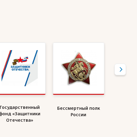
Государственный
Бессмертный полк
Союз де
фонд «Защитники
России
Ро
Отечества»