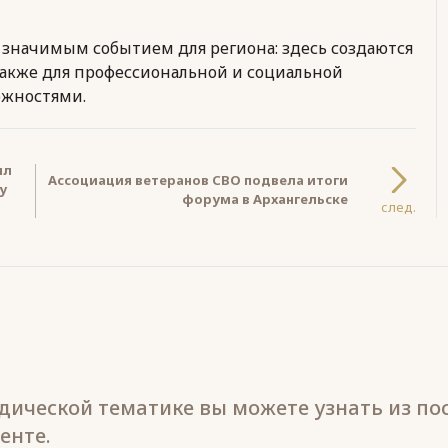
 значимым событием для региона: здесь создаются
также для профессиональной и социальной
ожностями.
ил
Ассоциация ветеранов СВО подвела итоги
у
форума в Архангельске
след.
ической тематике вы можете узнать из по
енте.