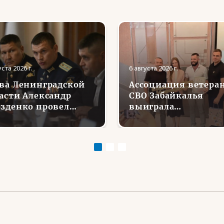
уста 2026 г.
6 августа 2026 г.
ва Ленинградской
Ассоциация ветера
асти Александр
СВО Забайкалья
зденко провел
выиграла
речу с Ассоциацией
губернаторский гра
еранов СВО
на проект «Урок
Мужества: от слова
к делу»