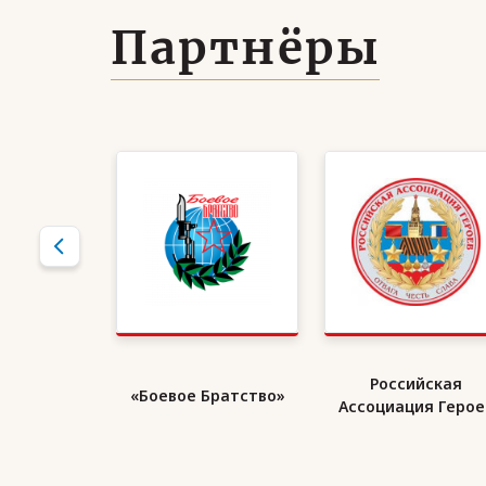
Партнёры
кий Союз
Российская
«Боевое Братство»
ранов
Ассоциация Герое