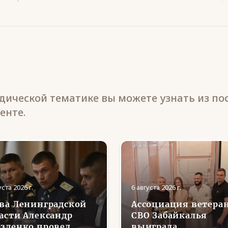
ической тематике вы можете узнать из по
енте.
уста 2026 г.
6 августа 2026 г.
ва Ленинградской
Ассоциация ветера
асти Александр
СВО Забайкалья
зденко провел
выиграла