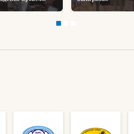
речу с Ассоциацией
губернаторский гра
еранов СВО
на проект «Урок
Мужества: от слова
к делу»