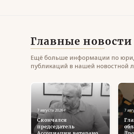
Главные новости
Ещё больше информации по юрид
публикаций в нашей новостной л
7 августа 2026 г.
7 авг
Скончался
Гла
ьное
председатель
обл
теран
Ассоциации ветеранов
Дро