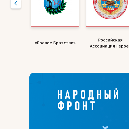
кий Союз
Российская
«Боевое Братство»
ранов
Ассоциация Герое