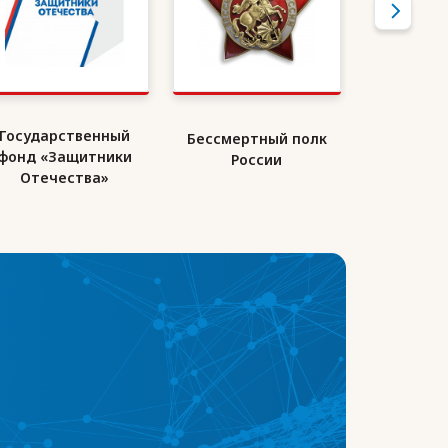
Государственный
Бессмертный полк
Союз де
фонд «Защитники
России
Ро
Отечества»