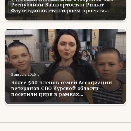
Республики Башкортостан Ришат
Фаузетдинов стал героем проекта
телеканала RT.Док «Держи удар! С
Николаем Валуевым»
3 августа 2026 г.
Более 500 членов семей Ассоциации
ветеранов СВО Курской области
посетили цирк в рамках
всероссийской акции