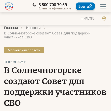
8 800 700 79 59
Войти
Единая телефонная линия
ФИЛЬТРЫ
Главная
Новости
В Солнечногорске создают Совет для поддержки
участников СВО
Московская область
Документы
31 июля 2025 г.
Контакты
В Солнечногорске
Стать членом Ассоциации ветеранов СВО
создают Совет для
Ассоциация в субъектах России
поддержки участников
Частые вопросы
СВО