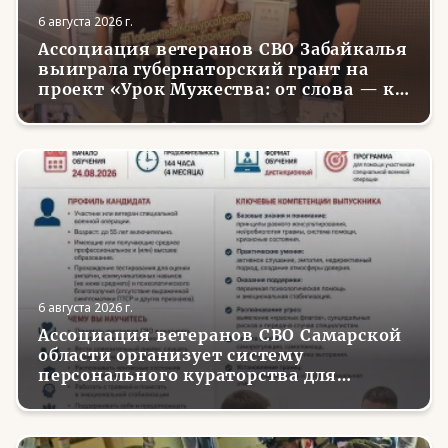
6 августа 2026 г.
Ассоциация ветеранов СВО Забайкалья
выиграла губернаторский грант на
проект «Урок Мужества: от слова — к
делу»
6 августа 2026 г.
Ассоциация ветеранов СВО Самарской
области организует систему
персонального кураторства для
трудоустройства и социализации
вернувшихся с фронта бойцов