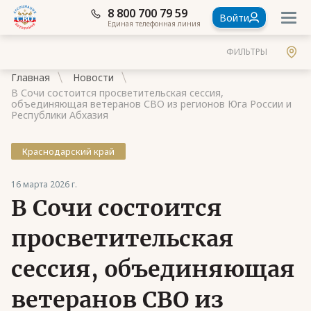
8 800 700 79 59
Войти
Единая телефонная линия
ФИЛЬТРЫ
Главная
Новости
В Сочи состоится просветительская сессия,
объединяющая ветеранов СВО из регионов Юга России и
Республики Абхазия
Краснодарский край
Документы
Контакты
16 марта 2026 г.
В Сочи состоится
Стать членом Ассоциации ветеранов СВО
просветительская
Ассоциация в субъектах России
сессия, объединяющая
Частые вопросы
ветеранов СВО из