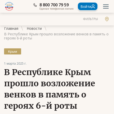
8 800 700 79 59
Войти
Единая телефонная линия
ФИЛЬТРЫ
Главная
Новости
В Республике Крым прошло возложение венков в память о
героях 6-й роты
Крым
Документы
1 марта 2025 г.
Контакты
В Республике Крым
Стать членом Ассоциации ветеранов СВО
прошло возложение
Ассоциация в субъектах России
венков в память о
Частые вопросы
героях 6-й роты