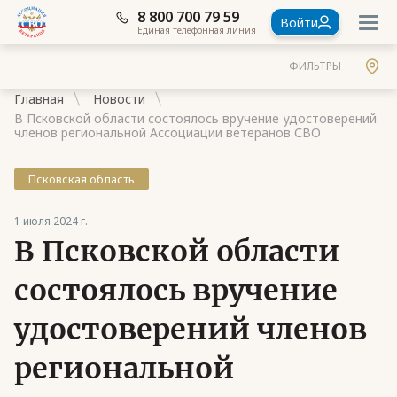
8 800 700 79 59
Войти
Единая телефонная линия
ФИЛЬТРЫ
Главная
Новости
В Псковской области состоялось вручение удостоверений
членов региональной Ассоциации ветеранов СВО
Псковская область
Документы
1 июля 2024 г.
Контакты
В Псковской области
Стать членом Ассоциации ветеранов СВО
состоялось вручение
Ассоциация в субъектах России
удостоверений членов
Частые вопросы
региональной