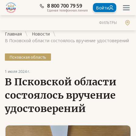
8 800 700 79 59
Войти
Единая телефонная линия
ФИЛЬТРЫ
Главная
Новости
В Псковской области состоялось вручение удостоверений
Псковская область
Документы
1 июля 2024 г.
В Псковской области
Контакты
Стать членом Ассоциации ветеранов СВО
состоялось вручение
Ассоциация в субъектах России
удостоверений
Частые вопросы