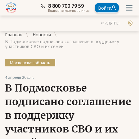
8 800 700 79 59
Войти
Единая телефонная линия
ФИЛЬТРЫ
Главная
Новости
В Подмосковье подписано соглашение в поддержку
участников СВО и их семей
Московская область
Документы
4 апреля 2025 г.
Контакты
В Подмосковье
Стать членом Ассоциации ветеранов СВО
подписано соглашение
Ассоциация в субъектах России
в поддержку
Частые вопросы
участников СВО и их