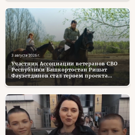
3 августа 2026 г.
Участник Ассоциации ветеранов СВО
Республики Башкортостан Ришат
Фаузетдинов стал героем проекта
телеканала RT.Док «Держи удар! С
Николаем Валуевым»