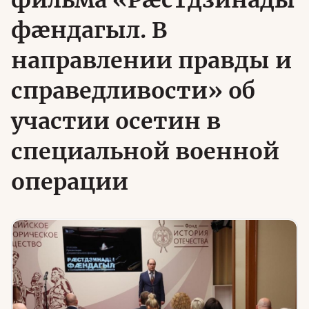
фильма «Рӕстдзинады
фӕндагыл. В
Юридическая помощь
направлении правды и
Региональные меры поддержки
справедливости» об
участии осетин в
специальной военной
операции