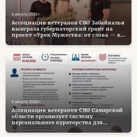
6 августа 2026 г.
Ассоциация ветеранов СВО Забайкалья
выиграла губернаторский грант на
проект «Урок Мужества: от слова — к
делу»
6 августа 2026 г.
Ассоциация ветеранов СВО Самарской
области организует систему
персонального кураторства для
трудоустройства и социализации
вернувшихся с фронта бойцов