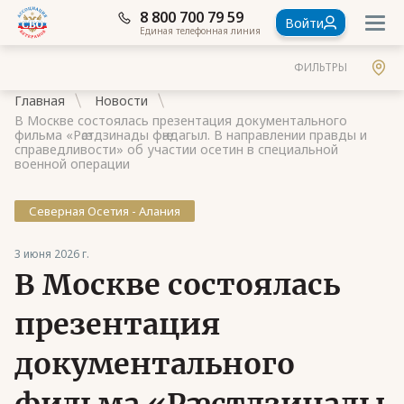
8 800 700 79 59
Войти
Единая телефонная линия
ФИЛЬТРЫ
Главная
Новости
В Москве состоялась презентация документального
фильма «Рӕстдзинады фӕндагыл. В направлении правды и
справедливости» об участии осетин в специальной
военной операции
Документы
Северная Осетия - Алания
Контакты
3 июня 2026 г.
Стать членом Ассоциации ветеранов СВО
В Москве состоялась
Ассоциация в субъектах России
презентация
Частые вопросы
документального