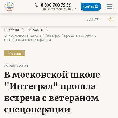
8 800 700 79 59
Войти
Единая телефонная линия
ФИЛЬТРЫ
Главная
Новости
В московской школе "Интеграл" прошла встреча с
ветераном спецоперации
Москва
Документы
25 марта 2025 г.
Контакты
В московской школе
Стать членом Ассоциации ветеранов СВО
"Интеграл" прошла
Ассоциация в субъектах России
встреча с ветераном
Частые вопросы
спецоперации