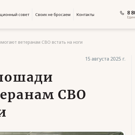
8 8
ционный совет
Своих не бросаем
Контакты
Един
омогают ветеранам СВО встать на ноги
15 августа 2025 г.
 лошади
еранам СВО
и