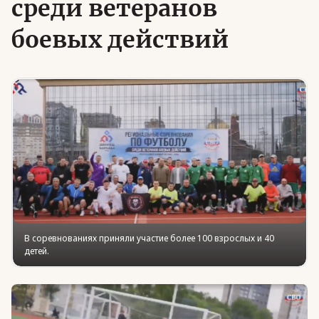
среди ветеранов
боевых действий
Юридическая помощь
Региональные меры поддержки
В соревнованиях приняли участие более 100 взрослых и 40
детей.