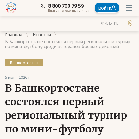
8 800 700 79 59
Войти
Единая телефонная линия
ФИЛЬТРЫ
Главная
Новости
В Башкортостане состоялся первый региональный турнир
по мини-футболу среди ветеранов боевых действий
Башкортостан
Документы
5 июня 2026 г.
Контакты
В Башкортостане
Стать членом Ассоциации ветеранов СВО
состоялся первый
Ассоциация в субъектах России
региональный турнир
Частые вопросы
по мини-футболу